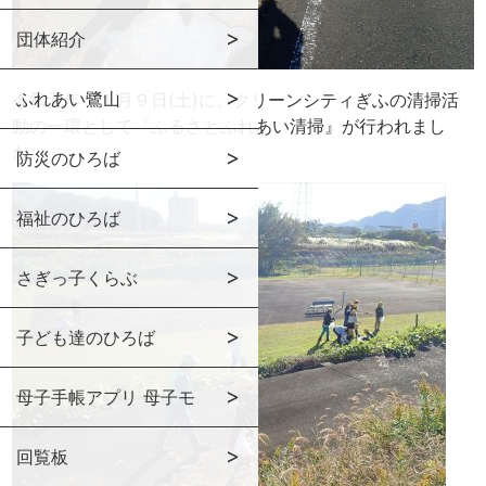
団体紹介
ふれあい鷺山
令和元年１１月９日(土)に、クリーンシティぎふの清掃活
動の一環として『ふるさとふれあい清掃』が行われまし
た。
防災のひろば
福祉のひろば
さぎっ子くらぶ
子ども達のひろば
母子手帳アプリ 母子モ
回覧板