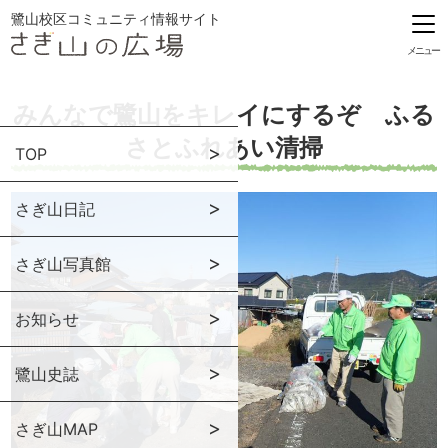
鷺山校区コミュニティ情報サイト
メニュー
みんなで鷺山をキレイにするぞ ふる
さとふれあい清掃
TOP
さぎ山日記
さぎ山写真館
お知らせ
鷺山史誌
さぎ山MAP