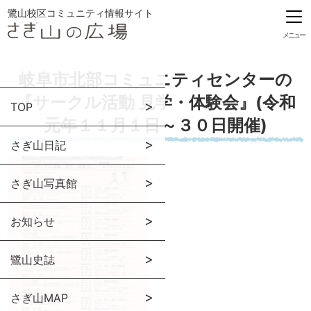
鷺山校区コミュニティ情報サイト
メニュー
岐阜市北部コミュニティセンターの
『サークル活動 見学・体験会』(令和
TOP
元年１１月１日～３０日開催)
さぎ山日記
さぎ山写真館
お知らせ
鷺山史誌
さぎ山MAP