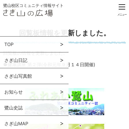
鷺山校区コミュニティ情報サイト
メニュー
回覧板情報を更新しました。
TOP
回覧板の情報を更新しました。
さぎ山日記
●
健康講座 第２弾(令和元年９月１４日開催)
さぎ山写真館
お知らせ
鷺山史誌
さぎ山MAP