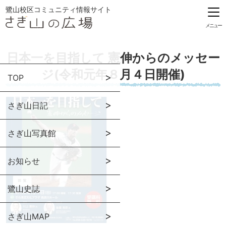
鷺山校区コミュニティ情報サイト
メニュー
日本一を目指して 憲伸からのメッセー
ジ(令和元年８月４日開催)
TOP
さぎ山日記
さぎ山写真館
お知らせ
鷺山史誌
さぎ山MAP