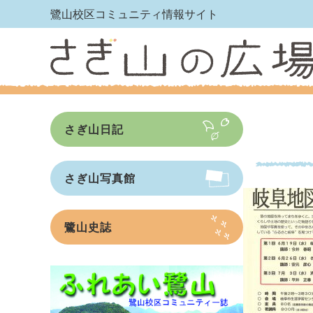
鷺山校区コミュニティ情報サイト
さぎ山日記
さぎ山写真館
鷺山史誌