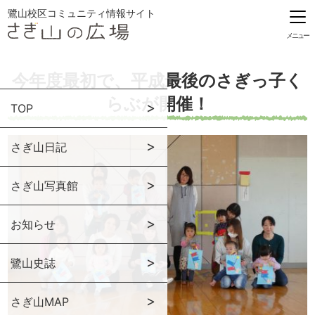
鷺山校区コミュニティ情報サイト
メニュー
今年度最初で、平成最後のさぎっ子く
らぶが開催！
TOP
さぎ山日記
さぎ山写真館
お知らせ
鷺山史誌
さぎ山MAP