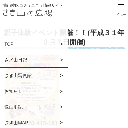
鷺山校区コミュニティ情報サイト
メニュー
親子体験イベント開催！！(平成３１年
３月７日開催)
TOP
さぎ山日記
さぎ山写真館
お知らせ
鷺山史誌
さぎ山MAP