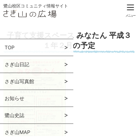
鷺山校区コミュニティ情報サイト
メニュー
子育て支援スペース みなたん 平成３
１年２月の予定
TOP
さぎ山日記
さぎ山写真館
お知らせ
鷺山史誌
さぎ山MAP