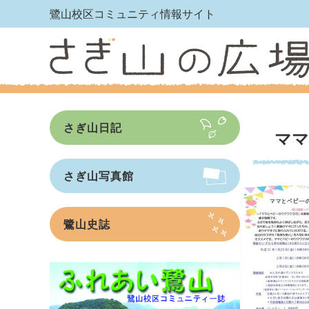
鷺山校区コミュニティ情報サイト
さぎ山日記
ママ
さぎ山写真館
鷺山史誌