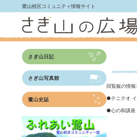
鷺山校区コミュニティ情報サイト
さぎ山日記
さぎ山写真館
回覧板の情報
●
テニテオ 
鷺山史誌
●
心の和講座