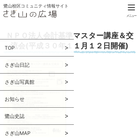
鷺山校区コミュニティ情報サイト
メニュー
ＮＰＯ法人会計基準マスター講座＆交
流会(平成３０年１１月１２日開催)
TOP
さぎ山日記
さぎ山写真館
お知らせ
鷺山史誌
さぎ山MAP