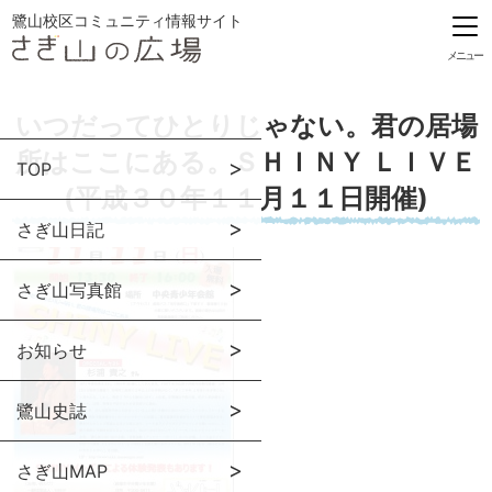
鷺山校区コミュニティ情報サイト
メニュー
いつだってひとりじゃない。君の居場
所はここにある。ＳＨＩＮＹ ＬＩＶＥ
TOP
(平成３０年１１月１１日開催)
さぎ山日記
さぎ山写真館
お知らせ
鷺山史誌
さぎ山MAP