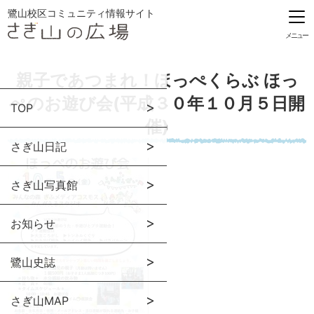
鷺山校区コミュニティ情報サイト
メニュー
親子であつまれ！ほっぺくらぶ ほっ
ぺのお遊び会(平成３０年１０月５日開
TOP
催)
さぎ山日記
さぎ山写真館
お知らせ
鷺山史誌
さぎ山MAP