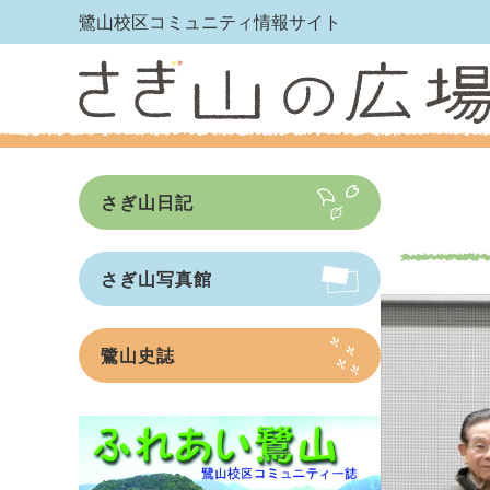
鷺山校区コミュニティ情報サイト
さぎ山日記
さぎ山写真館
鷺山史誌