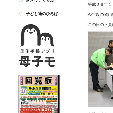
さぎっ子くらぶ
平成２６年１
子ども達のひろば
今年度の鷺山
この日の下見