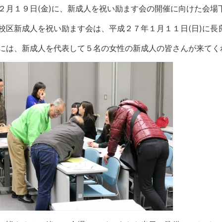
２月１９日(金)に、新成人を祝い励ます会の開催に向けた会場
校区新成人を祝い励ます会は、平成２７年１月１１日(日)に
には、新成人を代表して５名の女性の新成人の皆さんが来てく