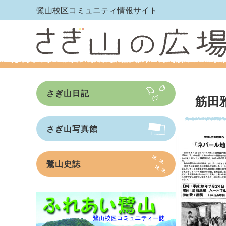
鷺山校区コミュニティ情報サイト
さぎ山日記
筋田
さぎ山写真館
鷺山史誌