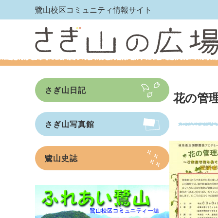
鷺山校区コミュニティ情報サイト
さぎ山日記
花の管
さぎ山写真館
鷺山史誌