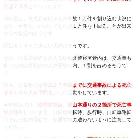
方は７５名
となっています。
昨年度は、平成元年以来人身事故１万件を割り込む状況に
なり、今年もこの調子であれば１万件を下回ることが出来
そうな状況のようです。
死亡者も３４人少ない状況だそうです。
なお、岐阜環状線を抱える岐阜北警察署管内は、交通量も
多いため岐阜県内の人身事故の内、１割を占めるそうで
す。
現在、岐阜県では
平成２７年度までに交通事故による死亡
者を１００人を下回る
ように活動をしています。
今年鷺山では、
南蝉交差点、鷺山本通りの２箇所で死亡事
故が発生
しています。自転車運転時、歩行時、自転車運転
時それぞれの場面で、交通事故の遭わないように注意して
ください。