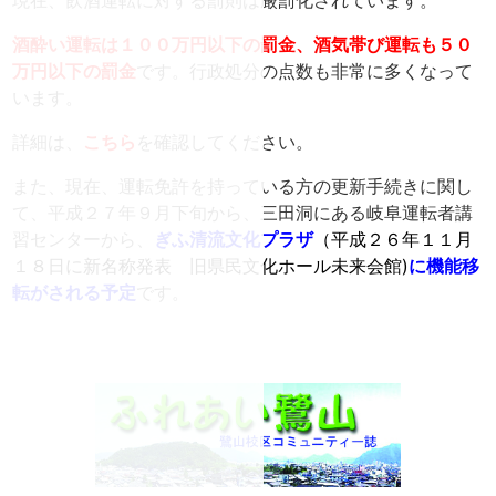
酒酔い運転は１００万円以下の罰金、酒気帯び運転も５０
万円以下の罰金
です。行政処分の点数も非常に多くなって
います。
詳細は、
こちら
を確認してください。
また、現在、運転免許を持っている方の更新手続きに関し
て、平成２７年９月下旬から、三田洞にある
岐阜運転者講
習センター
から、
ぎふ
清流文化プラザ
（平成２６年１１月
１８日に新名称発表
旧県民文化ホール未来会館)
に機能移
転がされる予定
です。