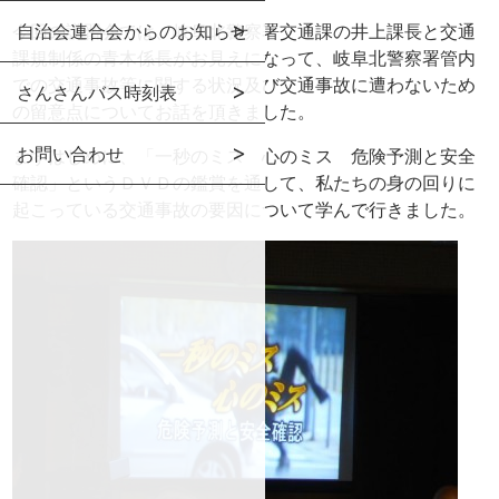
今回の講習会では、岐阜北警察署交通課の井上課長と交通
自治会連合会からのお知らせ
課規制係の青木係長がお見えになって、岐阜北警察署管内
での交通事故等に関する状況及び交通事故に遭わないため
さんさんバス時刻表
の留意点についてお話を頂きました。
お問い合わせ
まずはじめに、「一秒のミス 心のミス 危険予測と安全
確認」というＤＶＤの鑑賞を通して、私たちの身の回りに
起こっている交通事故の要因について学んで行きました。