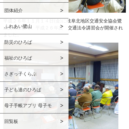
団体紹介
平成２６年１１月１４日(金)に岐阜北地区交通安全協会鷺
ふれあい鷺山
山支部主催で、平成２６年度 交通法令講習会が開催され
ました。
防災のひろば
福祉のひろば
さぎっ子くらぶ
子ども達のひろば
母子手帳アプリ 母子モ
回覧板