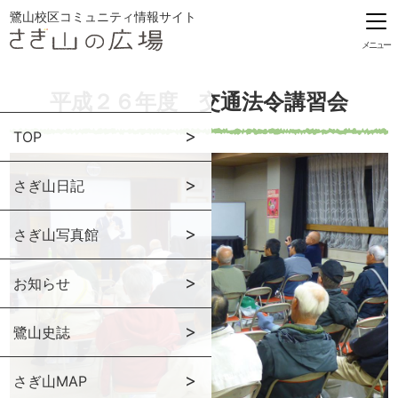
鷺山校区コミュニティ情報サイト
メニュー
平成２６年度 交通法令講習会
TOP
さぎ山日記
さぎ山写真館
お知らせ
鷺山史誌
さぎ山MAP