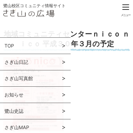
鷺山校区コミュニティ情報サイト
メニュー
地域コミュニティセンターｎｉｃｏ ｎ
ｉｃｏ 平成３０年３月の予定
TOP
さぎ山日記
さぎ山写真館
お知らせ
鷺山史誌
さぎ山MAP