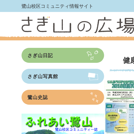
鷺山校区コミュニティ情報サイト
さぎ山日記
健
さぎ山写真館
鷺山史誌