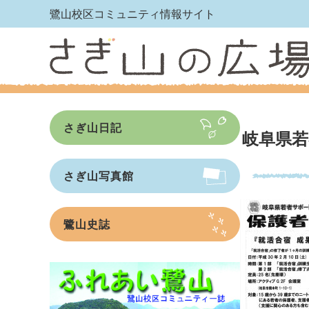
鷺山校区コミュニティ情報サイト
さぎ山日記
岐阜県若
さぎ山写真館
鷺山史誌