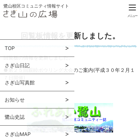
鷺山校区コミュニティ情報サイト
メニュー
回覧板情報を更新しました。
TOP
回覧板の情報を更新しました。
さぎ山日記
●
第２５回親睦ボウリング大会のご案内(平成３０年２月１
７日開催)
さぎ山写真館
お知らせ
鷺山史誌
さぎ山MAP