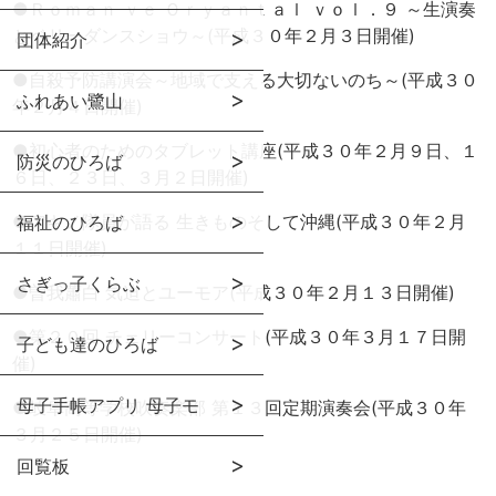
●
Ｒｏｍａｎ ｖｅ Ｏｒｙａｎｔａｌ ｖｏｌ．９ ～生演奏
とベリーダンスショウ～(平成３０年２月３日開催)
団体紹介
●
自殺予防講演会～地域で支える大切ないのち～(平成３０
ふれあい鷺山
年２月４日開催)
●
初心者のためのタブレット講座(平成３０年２月９日、１
防災のひろば
６日、２３日、３月２日開催)
●
アキノ隊員が語る 生きものそして沖縄(平成３０年２月
福祉のひろば
１１日開催)
さぎっ子くらぶ
●
曽我蕭白 気迫とユーモア(平成３０年２月１３日開催)
●
第２０回 チェリーコンサート(平成３０年３月１７日開
子ども達のひろば
催)
母子手帳アプリ 母子モ
●
岐阜高等学校吹奏楽部 第１３回定期演奏会(平成３０年
３月２５日開催)
回覧板