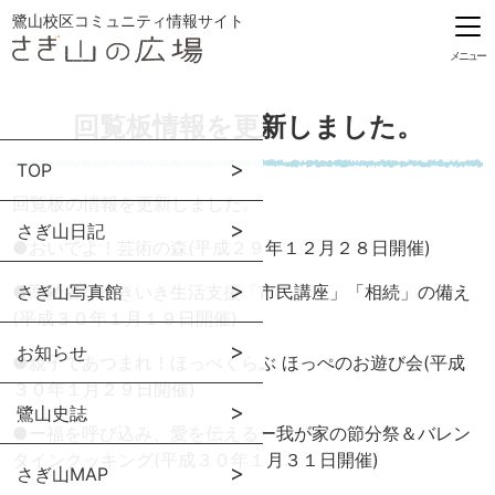
鷺山校区コミュニティ情報サイト
メニュー
回覧板情報を更新しました。
TOP
回覧板の情報を更新しました。
さぎ山日記
●
おいでよ！芸術の森(平成２９年１２月２８日開催)
●
さぎ山写真館
高齢者等いきいき生活支援「市民講座」「相続」の備え
(平成３０年１月１９日開催)
お知らせ
●
親子であつまれ！ほっぺくらぶ ほっぺのお遊び会(平成
３０年１月２９日開催)
鷺山史誌
●
ー福を呼び込み、愛を伝えるー我が家の節分祭＆バレン
タインクッキング(平成３０年１月３１日開催)
さぎ山MAP