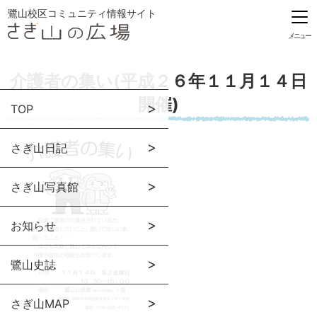
鷺山校区コミュニティ情報サイト
メニュー
介護者の集い(平成２６年１１月１４日
開催)
TOP
さぎ山日記
さぎ山写真館
お知らせ
鷺山史誌
さぎ山MAP