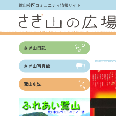
鷺山校区コミュニティ情報サイト
さぎ山日記
さぎ山写真館
鷺山史誌