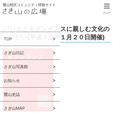
鷺山校区コミュニティ情報サイト
メニュー
バレエとモダンダンスに親しむ文化の
つどい(平成３０年１月２０日開催)
TOP
さぎ山日記
さぎ山写真館
お知らせ
鷺山史誌
さぎ山MAP