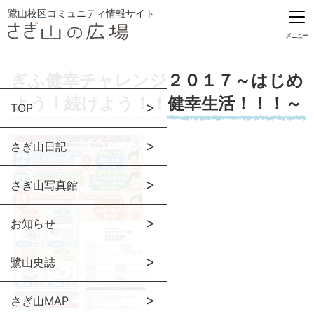
鷺山校区コミュニティ情報サイト
メニュー
ぎふ健幸チャレンジ２０１７～はじめ
よう！続けよう！！健幸生活！！！～
TOP
さぎ山日記
さぎ山写真館
お知らせ
鷺山史誌
さぎ山MAP