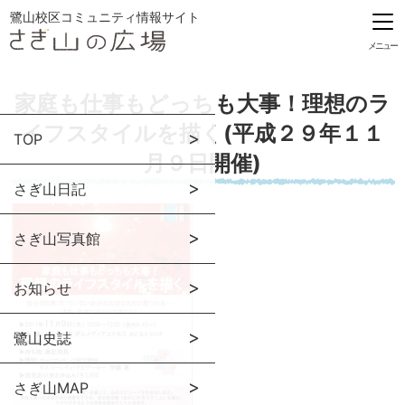
鷺山校区コミュニティ情報サイト
メニュー
家庭も仕事もどっちも大事！理想のラ
イフスタイルを描く(平成２９年１１
TOP
月９日開催)
さぎ山日記
さぎ山写真館
お知らせ
鷺山史誌
さぎ山MAP