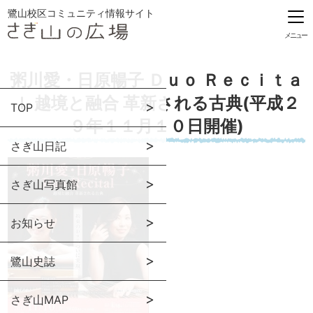
鷺山校区コミュニティ情報サイト
メニュー
粥川愛・日原暢子 Ｄｕｏ Ｒｅｃｉｔａ
ｌ 越境と融合 革新される古典(平成２
TOP
９年１１月１０日開催)
さぎ山日記
さぎ山写真館
お知らせ
鷺山史誌
さぎ山MAP