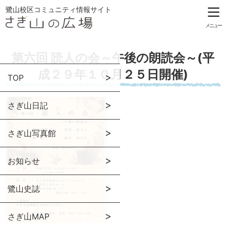
鷺山校区コミュニティ情報サイト
メニュー
第六回 読人の会～午後の朗読会～(平
成２９年１０月２５日開催)
TOP
さぎ山日記
さぎ山写真館
お知らせ
鷺山史誌
さぎ山MAP