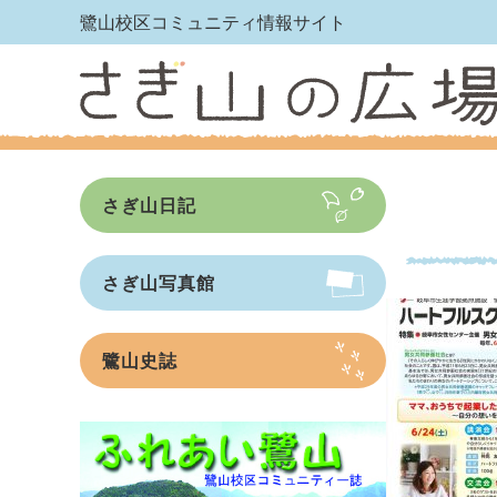
鷺山校区コミュニティ情報サイト
さぎ山日記
さぎ山写真館
鷺山史誌