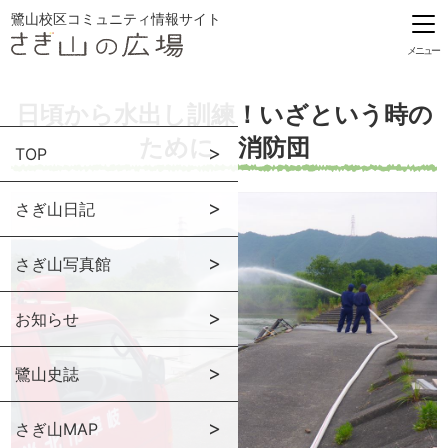
鷺山校区コミュニティ情報サイト
メニュー
日頃から水出し訓練！いざという時の
ために 消防団
TOP
さぎ山日記
さぎ山写真館
お知らせ
鷺山史誌
さぎ山MAP