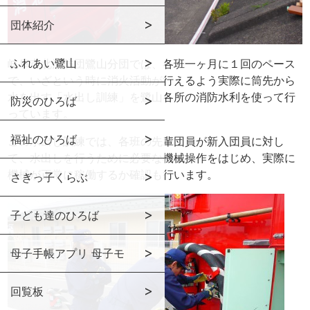
団体紹介
ふれあい鷺山
岐阜市北消防団鷺山分団では、各班一ヶ月に１回のペース
で、いざという時に消火活動が行えるよう実際に筒先から
水を出す「水出し訓練」を鷺山各所の消防水利を使って行
防災のひろば
っています。
福祉のひろば
この水出し訓練では、各班の先輩団員が新入団員に対し
て、水出しを行うために必要な機械操作をはじめ、実際に
機械が正常に稼働するか確認も行います。
さぎっ子くらぶ
子ども達のひろば
母子手帳アプリ 母子モ
回覧板