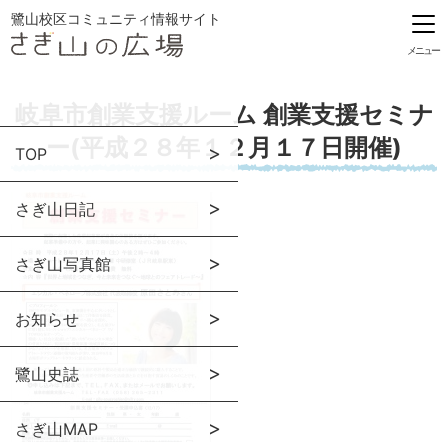
鷺山校区コミュニティ情報サイト
メニュー
岐阜市創業支援ルーム 創業支援セミナ
ー(平成２８年１２月１７日開催)
TOP
さぎ山日記
さぎ山写真館
お知らせ
鷺山史誌
さぎ山MAP