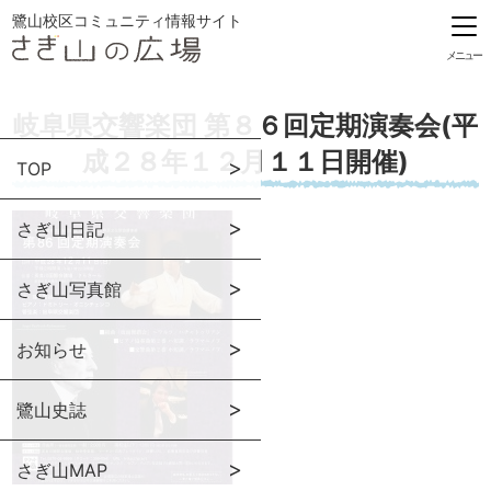
鷺山校区コミュニティ情報サイト
メニュー
岐阜県交響楽団 第８６回定期演奏会(平
成２８年１２月１１日開催)
TOP
さぎ山日記
さぎ山写真館
お知らせ
鷺山史誌
さぎ山MAP