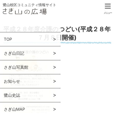
鷺山校区コミュニティ情報サイト
メニュー
平成２８年度介護のつどい(平成２８年
７月８日開催)
TOP
さぎ山日記
さぎ山写真館
お知らせ
鷺山史誌
さぎ山MAP