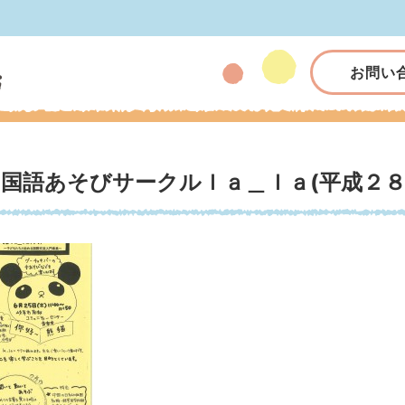
お問い
中国語あそびサークルｌａ＿ｌａ(平成２８