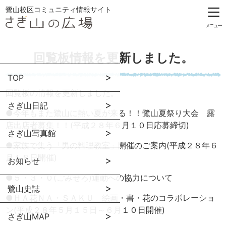
鷺山校区コミュニティ情報サイト
メニュー
回覧板情報を更新しました。
TOP
回覧板の情報を更新しました。
さぎ山日記
●
今年もまた鷺山に熱い夏が来る！！鷺山夏祭り大会 露
店出店者募集！！(平成２８年６月１０日応募締切)
さぎ山写真館
●
家族で集う「男の料理教室」開催のご案内(平成２８年６
月１８日開催)
お知らせ
●
５・３・０(ごみぜろ)運動への協力について
鷺山史誌
●
ＨＡ花ＮＡ・ＳＡＫＵ 絵画・書・花のコラボレーショ
ン(平成２８年５月１５日～６月１０日開催)
さぎ山MAP