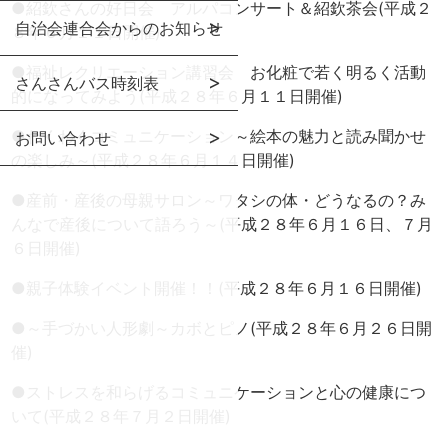
●
紹欽さんの好日会 アルパコンサート＆紹欽茶会(平成２
自治会連合会からのお知らせ
８年６月１１日開催)
●
福祉レクリエーション講習会 お化粧で若く明るく活動
さんさんバス時刻表
的になってみよう(平成２８年６月１１日開催)
●
わくわくコミュニケーション～絵本の魅力と読み聞かせ
お問い合わせ
の楽しみ～(平成２８年６月１４日開催)
●
産前・産後の母親サロン～ワタシの体・どうなるの？み
んなで産後について語ろう～(平成２８年６月１６日、７月
６日開催)
●
親子体験イベント開催！！(平成２８年６月１６日開催)
●
～手づかい人形劇～カボとピノ(平成２８年６月２６日開
催)
●
ストレスを和らげるコミュニケーションと心の健康につ
いて(平成２８年７月２日開催)