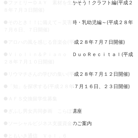
●
ファミリーＤＡＹ 素材を生かそう！クラフト編(平成２
８年７月３日開催)
●
そのとき！！に備えて～災害時・乳幼児編～(平成２８年
７月６日、７日開催)
●
アロハの風を感じる音楽会(平成２８年７月７日開催)
●
Ｖｉｏｌｉｎ＆Ｐｉａｎｏ ＤｕｏＲｅｃｉｔａｌ(平成
２８年７月１０日開催)
●
リウマチさんの学びの集い(平成２８年７月１２日開催)
●
「知」を探求する(平成２８年７月１６日、２３日開催)
●
ＡＦＳ交換留学生募集
●
ぎふし男女共同参画 こらぼ講座
●
ソーシャルビジネス支援資金のご案内
●
ともいき通信 Ｖｏｌ．６