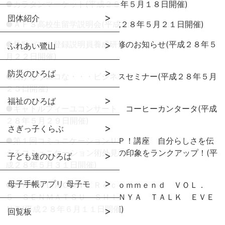
●
カラタンマーケット(平成２８年５月１８日開催)
団体紹介
●
ＡＦＳ高校生留学説明会(平成２８年５月２１日開催)
●
骨髄バンク登録説明員養成研修のお知らせ(平成２８年５
ふれあい鷺山
月２２日開催)
防災のひろば
●
目からウロコな・・・ビジネスセミナー(平成２８年５月
２３日開催)
福祉のひろば
●
キャトルフィーユコンサート コーヒーカンタータ(平成
２８年５月２９日開催)
さぎっ子くらぶ
●
第１回コミュニケーションＵＰ！講座 自分らしさを伝
えるコミュニケーション術外見の印象をランクアップ！(平
子ども達のひろば
成２８年５月３１日開催)
母子手帳アプリ 母子モ
●
ＳＡＫＡＤＡＣＨＩ Ｒｅｃｏｍｍｅｎｄ ＶＯＬ．
５ ＳＥＮＭＡＴＳＵ ＳＨＩＮＹＡ ＴＡＬＫ ＥＶＥ
ＮＴ(平成２８年６月１１日開催)
回覧板