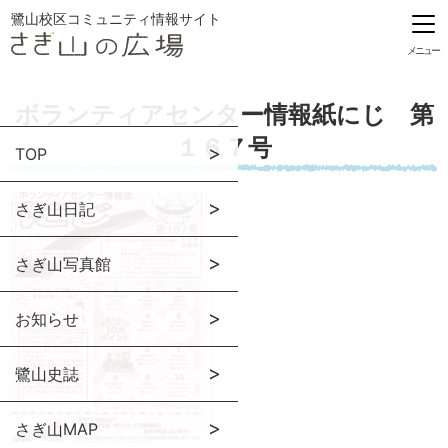
鷺山校区コミュニティ情報サイト
メニュー
ボランティアセンター情報紙にじ 第
１６７号
TOP
さぎ山日記
さぎ山写真館
お知らせ
鷺山史誌
さぎ山MAP