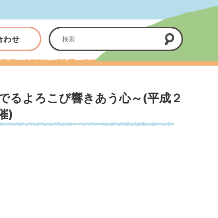
合わせ
でるよろこび響きあう心～(平成２
催)