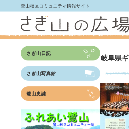
鷺山校区コミュニティ情報サイト
さぎ山日記
岐阜県ギ
さぎ山写真館
鷺山史誌