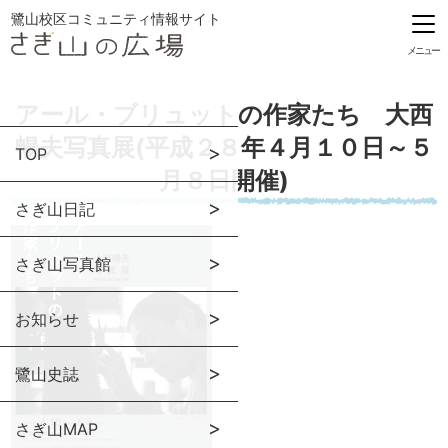
鷺山校区コミュニティ情報サイト
メニュー
アール・ブリュットの作家たち 大西
暢夫写真展(平成２８年４月１０日～５
TOP
月８日開催)
さぎ山日記
さぎ山写真館
お知らせ
鷺山史誌
さぎ山MAP