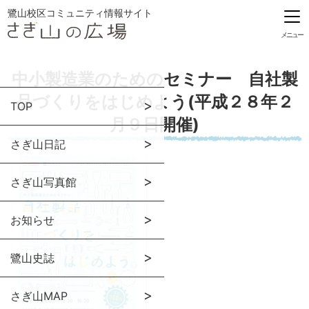
鷺山校区コミュニティ情報サイト
メニュー
中小製造業のためのセミナー 自社製
品づくりをはじめよう(平成２８年２
TOP
月９日開催)
さぎ山日記
さぎ山写真館
お知らせ
鷺山史誌
さぎ山MAP