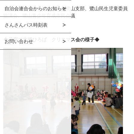
主催：岐阜市社会福祉協議会鷺山支部、鷺山民生児童委員
自治会連合会からのお知らせ
協議会、鷺山青少年育成市民会議
さんさんバス時刻表
◆子育て支援ひろば クリスマス会の様子◆
お問い合わせ