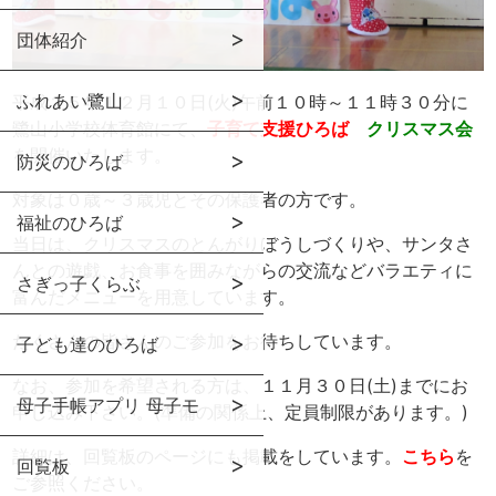
団体紹介
ふれあい鷺山
平成２５年１２月１０日(火)午前１０時～１１時３０分に
鷺山小学校体育館にて、
子育て支援ひろば
クリスマス会
を開催いたします。
防災のひろば
対象は０歳～３歳児とその保護者の方です。
福祉のひろば
当日は、クリスマスのとんがりぼうしづくりや、サンタさ
んとの遊戯、お食事を囲みながらの交流などバラエティに
さぎっ子くらぶ
富んだメニューを用意しています。
たくさんの皆さんのご参加をお待ちしています。
子ども達のひろば
なお、参加を希望される方は、１１月３０日(土)までにお
母子手帳アプリ 母子モ
申し込み下さい。(準備の関係上、定員制限があります。)
詳細は、回覧板のページにも掲載をしています。
こちら
を
回覧板
ご参照ください。