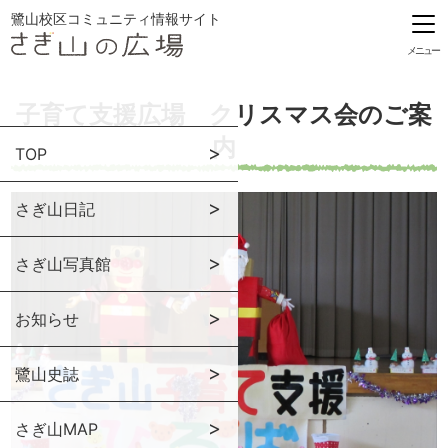
鷺山校区コミュニティ情報サイト
メニュー
子育て支援広場 クリスマス会のご案
内
TOP
さぎ山日記
さぎ山写真館
お知らせ
鷺山史誌
さぎ山MAP