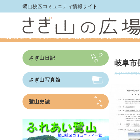
鷺山校区コミュニティ情報サイト
さぎ山日記
岐阜市
さぎ山写真館
鷺山史誌