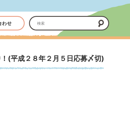
合わせ
！(平成２８年２月５日応募〆切)