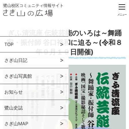
鷺山校区コミュニティ情報サイト
メニュー
ぎふ清流座 伝統芸能のいろは～舞踊
家・振付師 谷口裕和に迫る～(令和８
TOP
年９月１９日開催)
さぎ山日記
さぎ山写真館
お知らせ
鷺山史誌
さぎ山MAP