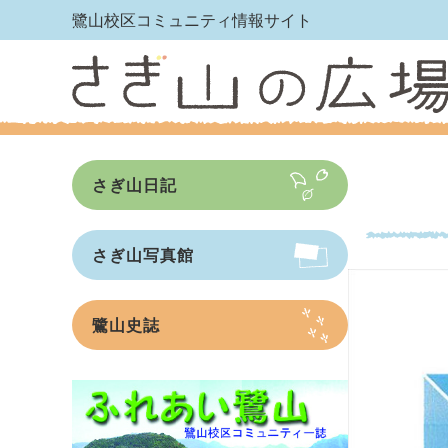
鷺山校区コミュニティ情報サイト
さぎ山日記
さぎ山写真館
鷺山史誌