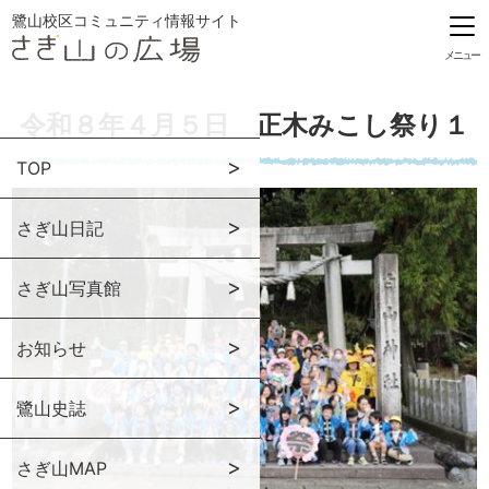
鷺山校区コミュニティ情報サイト
メニュー
令和８年４月５日 正木みこし祭り１
TOP
さぎ山日記
さぎ山写真館
お知らせ
鷺山史誌
さぎ山MAP