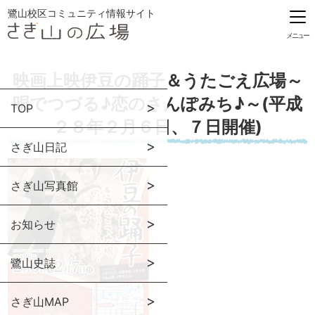
鷺山校区コミュニティ情報サイト
メニュー
映画上映伊豆の踊子＆うたごえ広場～
唄でつづる♪恋のさんぽみち♪～(平成
TOP
２８年２月６日、７日開催)
さぎ山日記
さぎ山写真館
お知らせ
鷺山史誌
さぎ山MAP