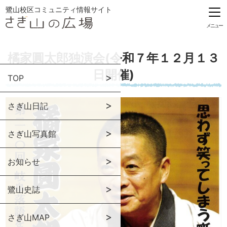
鷺山校区コミュニティ情報サイト
メニュー
橘家圓太郎独演会(令和７年１２月１３
日開催)
TOP
さぎ山日記
さぎ山写真館
お知らせ
鷺山史誌
さぎ山MAP