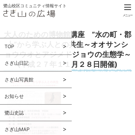
鷺山校区コミュニティ情報サイト
メニュー
大人のための博物館講座 ”水の町・郡
上”から学ぶ人との共生～オオサンシ
TOP
ョウウオとアジメドジョウの生態学～
さぎ山日記
(平成２７年１１月２８日開催)
さぎ山写真館
お知らせ
鷺山史誌
さぎ山MAP