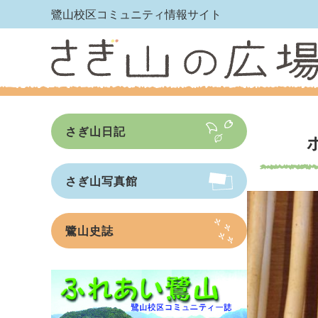
鷺山校区コミュニティ情報サイト
さぎ山日記
さぎ山写真館
鷺山史誌