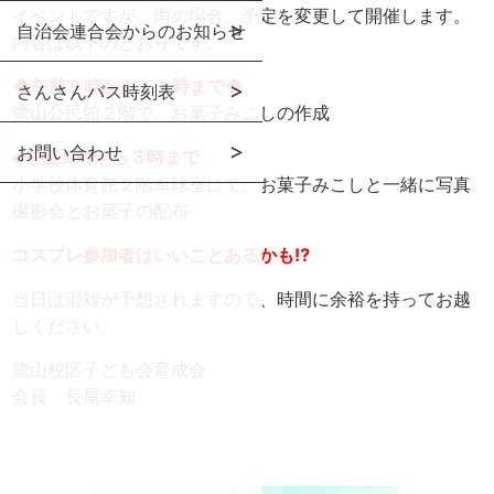
イベントですが、雨の場合、予定を変更して開催します。
自治会連合会からのお知らせ
内容は以下のとおりです。
◆午前９時から１１時まで◆
さんさんバス時刻表
鷺山公民館２階で、お菓子みこしの作成
お問い合わせ
◆午後１時から３時まで
小学校体育館２階卓球室にて、お菓子みこしと一緒に写真
撮影会とお菓子の配布
コスプレ参加者はいいことあるかも⁉
当日は混雑が予想されますので、時間に余裕を持ってお越
しください。
鷺山校区子ども会育成会
会長 長屋幸知