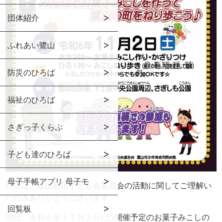
団体紹介
ふれあい鷺山
防災のひろば
福祉のひろば
さぎっ子くらぶ
子ども達のひろば
母子手帳アプリ 母子モ
日頃は、鷺山校区子ども会育成会の活動に関してご理解い
ただきありがとうございます。
回覧板
明日、令和６年１１月２日(土)開催予定のお菓子みこしの