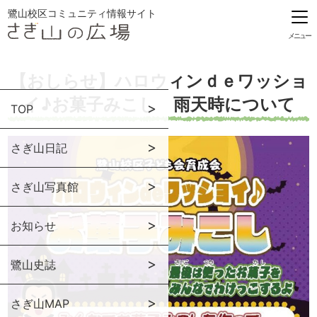
鷺山校区コミュニティ情報サイト
メニュー
【おしらせ】ハロウィンｄｅワッショ
イ♪お菓子みこし 雨天時について
TOP
さぎ山日記
さぎ山写真館
お知らせ
鷺山史誌
さぎ山MAP